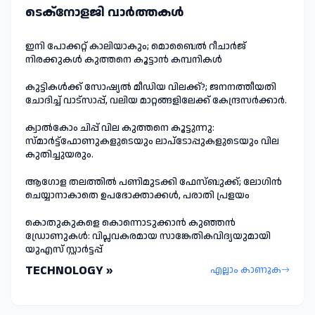
ടെക്നോളജി വാർത്തകള്‍
ഇനി പോക്കറ്റ് കാലിയാകും; മൊബൈൽ റീചാർജ്
നിരക്കുകൾ കുത്തനെ കൂട്ടാൻ കമ്പനികൾ
കുട്ടികൾക്ക് സോഷ്യൽ മീഡിയ വിലക്ക്?; ജനനത്തീയതി
ചോദിച്ച് വാട്‌സാപ്പ്, വലിയ മാറ്റങ്ങളിലേക്ക് കേന്ദ്രസർക്കാർ.
ക്വാൽകോം ചിപ്പ് വില കുത്തനെ കൂട്ടുന്നു:
സ്മാർട്ട്ഫോണുകളുടെയും ലാപ്ടോപ്പുകളുടെയും വില
കുതിച്ചുയരും.
ആഗോള തലത്തിൽ പണിമുടക്കി ഫേസ്ബുക്ക്; ലോഗിന്‍
ചെയ്യാനാകാതെ ഉപഭോക്താക്കള്‍, പരാതി പ്രളയം
കൊതുകുകളെ കൊന്നൊടുക്കാൻ കുഞ്ഞൻ
ഡ്രോണുകൾ: വിപ്ലവകരമായ സാങ്കേതികവിദ്യയുമായി
യുഎസ് സ്റ്റാർട്ടപ്പ്
TECHNOLOGY »
എല്ലാം കാണുക