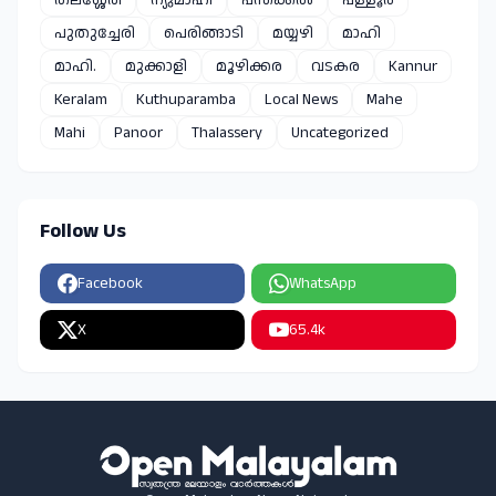
പുതുച്ചേരി
പെരിങ്ങാടി
മയ്യഴി
മാഹി
മാഹി.
മുക്കാളി
മൂഴിക്കര
വടകര
Kannur
Keralam
Kuthuparamba
Local News
Mahe
Mahi
Panoor
Thalassery
Uncategorized
Follow Us
Facebook
WhatsApp
X
65.4k