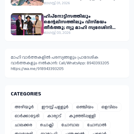
നാശനഷ്ടം
ഓഗസ്റ്റ് 01, 2026
ഹിപ്നോട്ടിസത്തിലും
മെന്റലിസത്തിലും വിസ്മയം
തീർത്തു; ന്യൂ മാഹി സ്വദേശിനി
സുരഭിരാജിന് ഇരട്ട ലോക
ഓഗസ്റ്റ് 03, 2026
റെക്കോർഡ്
മാഹി വാർത്തകളിൽ പരസ്യങ്ങളും പ്രാദേശിക
വാർത്തകളും നൽകാൻ: Call/WhatsApp: 8943393205
https://wa.me/918943393205
CATEGORIES
അഴിയൂർ
ഈസ്റ്റ്‌ പള്ളൂർ
ഒഞ്ചിയം
ഒളവിലം
ഓർക്കാട്ടേരി
കാര്യാട്
കുഞ്ഞിപ്പള്ളി
ചാലക്കര
ചൊക്ലി
ചോമ്പാല
ചോമ്പാൽ
തലശ്ശേരി
ന്യുമാഹി
പന്തക്കൽ
പള്ളൂർ