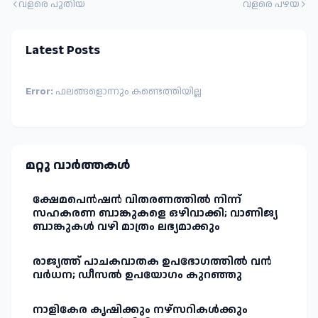
വളരെ പുതിയ
വളരെ പഴയ
Latest Posts
Error:
ഫലങ്ങളൊന്നും കണ്ടെത്തിയില്ല
മറ്റു വാർത്തകള്‍
ക്ഷേമപെൻഷൻ വിതരണത്തിൽ നിന്ന്
സഹകരണ ബാങ്കുകളെ ഒഴിവാക്കി; വാണിജ്യ
ബാങ്കുകൾ വഴി മാത്രം ലഭ്യമാക്കും
രാജ്യത്ത് പാചകവാതക ഉപഭോഗത്തിൽ വൻ
വർധന; ഡീസൽ ഉപയോഗം കുറഞ്ഞു
നാളികേര കൃഷിക്കും നഴ്സറികൾക്കും