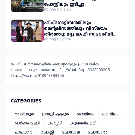
ഓഗസ്റ്റ് 08, 2026
ഹിപ്നോട്ടിസത്തിലും
മെന്റലിസത്തിലും വിസ്മയം
തീർത്തു; ന്യൂ മാഹി സ്വദേശിനി
സുരഭിരാജിന് ഇരട്ട ലോക
ഓഗസ്റ്റ് 03, 2026
റെക്കോർഡ്
മാഹി വാർത്തകളിൽ പരസ്യങ്ങളും പ്രാദേശിക
വാർത്തകളും നൽകാൻ: Call/WhatsApp: 8943393205
https://wa.me/918943393205
CATEGORIES
അഴിയൂർ
ഈസ്റ്റ്‌ പള്ളൂർ
ഒഞ്ചിയം
ഒളവിലം
ഓർക്കാട്ടേരി
കാര്യാട്
കുഞ്ഞിപ്പള്ളി
ചാലക്കര
ചൊക്ലി
ചോമ്പാല
ചോമ്പാൽ