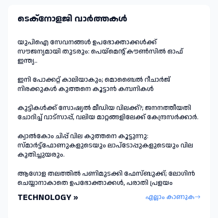
ടെക്നോളജി വാർത്തകള്‍
യുപിഐ സേവനങ്ങൾ ഉപഭോക്താക്കൾക്ക്
സൗജന്യമായി തുടരും: പെയ്മെന്റ് കൗൺസിൽ ഓഫ്
ഇന്ത്യ..
ഇനി പോക്കറ്റ് കാലിയാകും; മൊബൈൽ റീചാർജ്
നിരക്കുകൾ കുത്തനെ കൂട്ടാൻ കമ്പനികൾ
കുട്ടികൾക്ക് സോഷ്യൽ മീഡിയ വിലക്ക്?; ജനനത്തീയതി
ചോദിച്ച് വാട്‌സാപ്പ്, വലിയ മാറ്റങ്ങളിലേക്ക് കേന്ദ്രസർക്കാർ.
ക്വാൽകോം ചിപ്പ് വില കുത്തനെ കൂട്ടുന്നു:
സ്മാർട്ട്ഫോണുകളുടെയും ലാപ്ടോപ്പുകളുടെയും വില
കുതിച്ചുയരും.
ആഗോള തലത്തിൽ പണിമുടക്കി ഫേസ്ബുക്ക്; ലോഗിന്‍
ചെയ്യാനാകാതെ ഉപഭോക്താക്കള്‍, പരാതി പ്രളയം
TECHNOLOGY »
എല്ലാം കാണുക