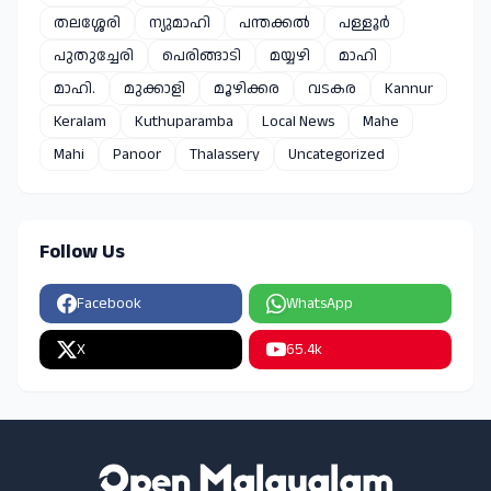
തലശ്ശേരി
ന്യുമാഹി
പന്തക്കൽ
പള്ളൂർ
പുതുച്ചേരി
പെരിങ്ങാടി
മയ്യഴി
മാഹി
മാഹി.
മുക്കാളി
മൂഴിക്കര
വടകര
Kannur
Keralam
Kuthuparamba
Local News
Mahe
Mahi
Panoor
Thalassery
Uncategorized
Follow Us
Facebook
WhatsApp
X
65.4k