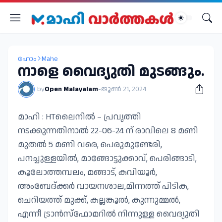
ഹോം
Mahe
നാളെ വൈദ്യുതി മുടങ്ങും.
by
Open Malayalam
-
ജൂൺ 21, 2024
മാഹി : HTലൈനിൽ – പ്രവൃത്തി
നടക്കുന്നതിനാൽ 22-06-24 ന് രാവിലെ 8 മണി
മുതൽ 5 മണി വരെ, പെരുമുണ്ടേരി,
പനച്ചുള്ളയിൽ, മാങ്ങോട്ടുക്കാവ്, പെരിങ്ങാടി,
കൂലോത്തമ്പലം, മങ്ങാട്, കവിയൂർ,
അംബേദ്ക്കർ വായനശാല,മിന്നത്ത് പിടിക,
ചെറിയത്ത് മുക്ക്, കല്ലങ്കൂൽ, കുന്നുമ്മൽ,
എന്നീ ട്രാൻസ്ഫോമറിൽ നിന്നുള്ള വൈദ്യുതി