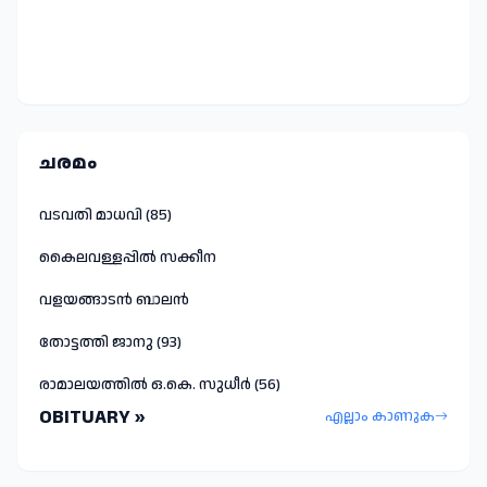
ചരമം
വടവതി മാധവി (85)
കൈലവള്ളപ്പിൽ സക്കീന
വളയങ്ങാടൻ ബാലൻ
തോട്ടത്തി ജാനു (93)
രാമാലയത്തിൽ ഒ.കെ. സുധീർ (56)
OBITUARY »
എല്ലാം കാണുക