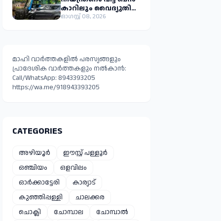
കാറിലും വൈദ്യുതി
ഓഗസ്റ്റ് 08, 2026
മാഹി വാർത്തകളിൽ പരസ്യങ്ങളും
പ്രാദേശിക വാർത്തകളും നൽകാൻ:
Call/WhatsApp: 8943393205
https://wa.me/918943393205
CATEGORIES
അഴിയൂർ
ഈസ്റ്റ്‌ പള്ളൂർ
ഒഞ്ചിയം
ഒളവിലം
ഓർക്കാട്ടേരി
കാര്യാട്
കുഞ്ഞിപ്പള്ളി
ചാലക്കര
ചൊക്ലി
ചോമ്പാല
ചോമ്പാൽ