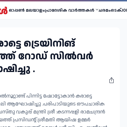
ഓപ്പണ്‍ മലയാളം
പ്രാദേശിക വാര്‍ത്തകള്‍
ചരമം
ടെക്
JO
്ടെ ട്രെയിനിങ്
്ത് റോഡ് സിൽവർ
ച്ചു .
്റാണ്ട് പിന്നിട്ട ഷോട്ടോകാൻ കരാട്ടെ
ബിലി ആഘോഷിച്ചു .പരിപാടിയുടെ ഔപചാരിക
വകുപ്പ് മന്ത്രി ശ്രീ :കടന്നപ്പളി രാമചന്ദ്രൻ
ത്ത് പ്രസിഡന്റ് ശ്രീമതി ആയിഷ ഉമ്മർ