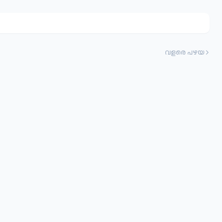
വളരെ പഴയ