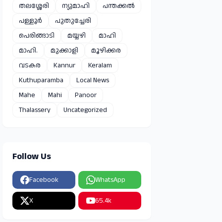
തലശ്ശേരി
ന്യുമാഹി
പന്തക്കൽ
പള്ളൂർ
പുതുച്ചേരി
പെരിങ്ങാടി
മയ്യഴി
മാഹി
മാഹി.
മുക്കാളി
മൂഴിക്കര
വടകര
Kannur
Keralam
Kuthuparamba
Local News
Mahe
Mahi
Panoor
Thalassery
Uncategorized
Follow Us
Facebook
WhatsApp
X
65.4k