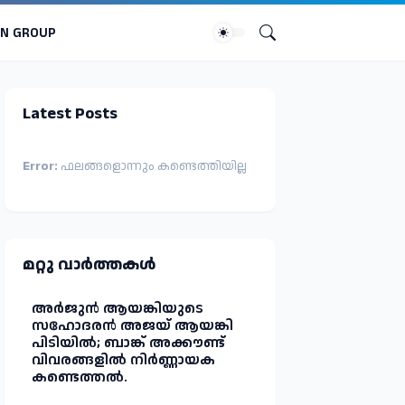
IN GROUP
Latest Posts
Error:
ഫലങ്ങളൊന്നും കണ്ടെത്തിയില്ല
മറ്റു വാർത്തകള്‍
അർജുൻ ആയങ്കിയുടെ
സഹോദരൻ അജയ് ആയങ്കി
പിടിയിൽ; ബാങ്ക് അക്കൗണ്ട്
വിവരങ്ങളിൽ നിർണ്ണായക
കണ്ടെത്തൽ.