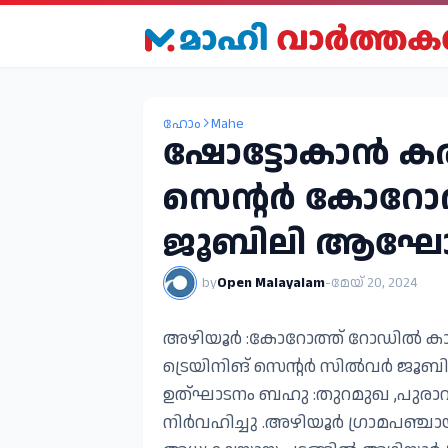
ഹോം
Mahe
ഷോട്ടോകാൻ കരാട
സെന്റർ കോറോത
ജൂബിലി ആഘോഷി
by
Open Malayalam
-
മേയ് 20, 2024
അഴിയൂർ :കോറോത്ത് റോഡിൽ കാൽനൂറ
ട്രെയിനിങ് സെന്റർ സിൽവർ ജൂ
ഉത്ഘാടനം ബഹു :തുറമുഖ ,പുരാവസ്തു 
നിർവഹിച്ചു .അഴിയൂർ ഗ്രാമപഞ്ചായ