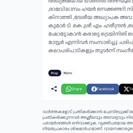
അധ്യക്ഷയായ ചടങ്ങിൽ അഴിയൂർ ഗ്
,രാമവിലാസം ഹയർ സെക്കണ്ടറി സ്‌ക
കിനാത്തി ,ദേശീയ അധ്യാപക അവാർഡ്
കുമാർ ടി .കെ ,ശ്രീ എം .ഹരീന്
ഷോട്ടോകാൻ കരാട്ടെ ട്രെയിനിങ് സ
മാസ്റ്റർ എന്നിവർ സംസാരിച്ചു .പരി
കലാപരിപാടികളും തുടർന്ന് സംഗീത 
#tag:
Mahe
Share
Facebook
Tw
വാർത്തകളോട് പ്രതികരിക്കാൻ ഫേസ്ബുക്ക് ലോ
പ്രതികരിക്കുന്നവര്‍ അശ്ലീലവും അസഭ്യവും ന
പരാമര്‍ശങ്ങള്‍ ഒഴിവാക്കുക. വ്യക്തിപരമായ അ
നിയമപ്രകാരം ശിക്ഷാര്‍ഹമാണ്. വായനക്കാരുടെ