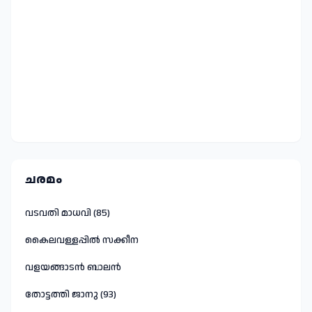
ചരമം
വടവതി മാധവി (85)
കൈലവള്ളപ്പിൽ സക്കീന
വളയങ്ങാടൻ ബാലൻ
തോട്ടത്തി ജാനു (93)