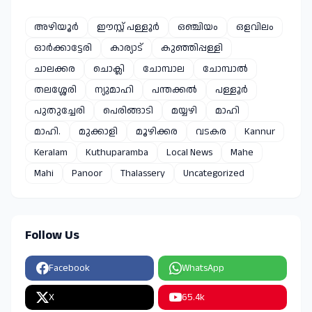
അഴിയൂർ
ഈസ്റ്റ്‌ പള്ളൂർ
ഒഞ്ചിയം
ഒളവിലം
ഓർക്കാട്ടേരി
കാര്യാട്
കുഞ്ഞിപ്പള്ളി
ചാലക്കര
ചൊക്ലി
ചോമ്പാല
ചോമ്പാൽ
തലശ്ശേരി
ന്യുമാഹി
പന്തക്കൽ
പള്ളൂർ
പുതുച്ചേരി
പെരിങ്ങാടി
മയ്യഴി
മാഹി
മാഹി.
മുക്കാളി
മൂഴിക്കര
വടകര
Kannur
Keralam
Kuthuparamba
Local News
Mahe
Mahi
Panoor
Thalassery
Uncategorized
Follow Us
Facebook
WhatsApp
X
65.4k