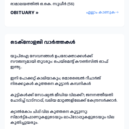
രാമാലയത്തിൽ ഒ.കെ. സുധീർ (56)
OBITUARY »
എല്ലാം കാണുക
ടെക്നോളജി വാർത്തകള്‍
യുപിഐ സേവനങ്ങൾ ഉപഭോക്താക്കൾക്ക്
സൗജന്യമായി തുടരും: പെയ്മെന്റ് കൗൺസിൽ ഓഫ്
ഇന്ത്യ..
ഇനി പോക്കറ്റ് കാലിയാകും; മൊബൈൽ റീചാർജ്
നിരക്കുകൾ കുത്തനെ കൂട്ടാൻ കമ്പനികൾ
കുട്ടികൾക്ക് സോഷ്യൽ മീഡിയ വിലക്ക്?; ജനനത്തീയതി
ചോദിച്ച് വാട്‌സാപ്പ്, വലിയ മാറ്റങ്ങളിലേക്ക് കേന്ദ്രസർക്കാർ.
ക്വാൽകോം ചിപ്പ് വില കുത്തനെ കൂട്ടുന്നു:
സ്മാർട്ട്ഫോണുകളുടെയും ലാപ്ടോപ്പുകളുടെയും വില
കുതിച്ചുയരും.