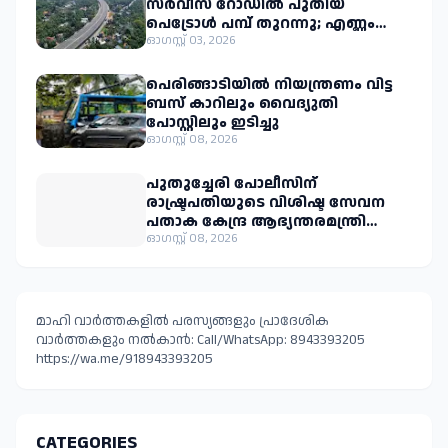
സർവീസ് റോഡിൽ പുതിയ
പെട്രോൾ പമ്പ് തുറന്നു; എണ്ണം
ഒമ്പതായി
ഓഗസ്റ്റ് 03, 2026
​പെരിങ്ങാടിയിൽ നിയന്ത്രണം വിട്ട
ബസ് കാറിലും വൈദ്യുതി
ഓഗസ്റ്റ് 08, 2026
പുതുച്ചേരി പോലീസിന്
രാഷ്ട്രപതിയുടെ വിശിഷ്ട സേവന
പതാക കേന്ദ്ര ആഭ്യന്തരമന്ത്രി
അമിത് ഷാ നാളെ സമ്മാനിക്കും.
ഓഗസ്റ്റ് 08, 2026
മാഹി വാർത്തകളിൽ പരസ്യങ്ങളും പ്രാദേശിക
വാർത്തകളും നൽകാൻ: Call/WhatsApp: 8943393205
https://wa.me/918943393205
CATEGORIES