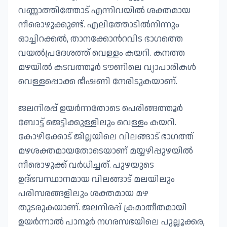
വണ്ണാത്തിത്തോട് എന്നിവയിൽ ശക്തമായ
നീരൊഴുക്കുണ്ട്. എലിത്തോടിൽനിന്നും
ഓച്ചിറക്കൽ, താനക്കോൻറവിട ഭാഗത്തെ
വയൽപ്രദേശത്ത് വെള്ളം കയറി. കനത്ത
മഴയിൽ കടവത്തൂർ ടൗണിലെ വ്യാപാരികൾ
വെള്ളപ്പൊക്ക ഭീഷണി നേരിടുകയാണ്.
ജലനിരപ്പ് ഉയർന്നതോടെ പെരിങ്ങത്തൂർ
ബോട്ട് ജെട്ടിക്കുള്ളിലും വെള്ളം കയറി.
കോഴിക്കോട് ജില്ലയിലെ വിലങ്ങാട് ഭാഗത്ത്
മഴശക്തമായതോടെയാണ് മയ്യഴിപ്പുഴയിൽ
നീരൊഴുക്ക് വർധിച്ചത്. പുഴയുടെ
ഉദ്‌ഭവസ്ഥാനമായ വിലങ്ങാട് മലയിലും
പരിസരങ്ങളിലും ശക്തമായ മഴ
തുടരുകയാണ്. ജലനിരപ്പ് ക്രമാതീതമായി
ഉയർന്നാൽ പാനൂർ നഗരസഭയിലെ പുല്ലൂക്കര,