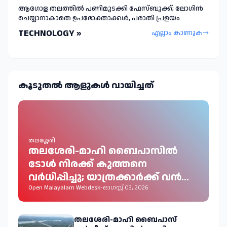
ആഗോള തലത്തിൽ പണിമുടക്കി ഫേസ്ബുക്ക്; ലോഗിന്‍
ചെയ്യാനാകാതെ ഉപഭോക്താക്കള്‍, പരാതി പ്രളയം
TECHNOLOGY »
എല്ലാം കാണുക
കൂടുതല്‍ ആളുകള്‍ വായിച്ചത്
തലശ്ശേരി
തലശേരി-മാഹി ബൈപാസിൽ
ടോൾ നിരക്ക് കുത്തനെ
വർധിപ്പിച്ചു; യാത്രക്കാർക്ക് വൻ
തിരിച്ചടി
Open Malayalam Webdesk
-
ഓഗസ്റ്റ് 03, 2026
തലശേരി-മാഹി ബൈപാസ്