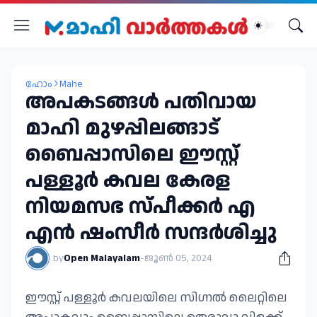
ഹോം
Mahe
അപകടങ്ങൾ പതിവായ
മാഹി മുഴപ്പിലങ്ങാട്
ബൈപ്പാസിലെ ഈസ്റ്റ്
പള്ളൂർ കവല കേരള
നിയമസഭ സ്പീക്കർ എ
എൻ ഷംസീർ സന്ദർശിച്ചു
by
Open Malayalam
-
ജൂൺ 05, 2024
ഈസ്റ്റ് പള്ളൂർ കവലയിലെ സിഗ്നൽ ലൈറ്റിലെ