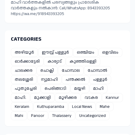
മാഹി വാർത്തകളിൽ പരസ്യങ്ങളും പ്രാദേശിക
വാർത്തകളും നൽകാൻ: Call/WhatsApp: 8943393205
https://wa.me/918943393205
CATEGORIES
അഴിയൂർ
ഈസ്റ്റ്‌ പള്ളൂർ
ഒഞ്ചിയം
ഒളവിലം
ഓർക്കാട്ടേരി
കാര്യാട്
കുഞ്ഞിപ്പള്ളി
ചാലക്കര
ചൊക്ലി
ചോമ്പാല
ചോമ്പാൽ
തലശ്ശേരി
ന്യുമാഹി
പന്തക്കൽ
പള്ളൂർ
പുതുച്ചേരി
പെരിങ്ങാടി
മയ്യഴി
മാഹി
മാഹി.
മുക്കാളി
മൂഴിക്കര
വടകര
Kannur
Keralam
Kuthuparamba
Local News
Mahe
Mahi
Panoor
Thalassery
Uncategorized