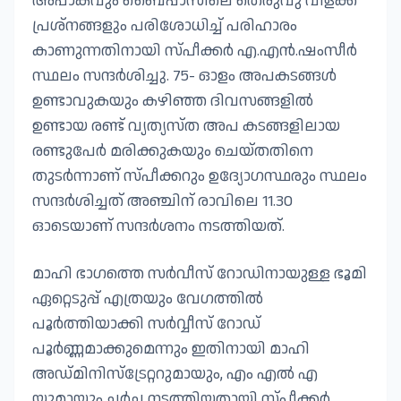
അപാകവും ബൈപ്പാസിലെ തെരുവു വിളക്ക്
പ്രശ്നങ്ങളും പരിശോധിച്ച് പരിഹാരം
കാണുന്നതിനായി സ്പീക്കർ എ.എൻ.ഷംസീർ
സ്ഥലം സന്ദർശിച്ചു. 75- ഓളം അപകടങ്ങൾ
ഉണ്ടാവുകയും കഴിഞ്ഞ ദിവസങ്ങളിൽ
ഉണ്ടായ രണ്ട് വ്യത്യസ്ത അപ കടങ്ങളിലായ
രണ്ടുപേർ മരിക്കുകയും ചെയ്തതിനെ
തുടർന്നാണ് സ്പീക്കറും ഉദ്യോഗസ്ഥരും സ്ഥലം
സന്ദർശിച്ചത് അഞ്ചിന് രാവിലെ 11.30
ഓടെയാണ് സന്ദർശനം നടത്തിയത്.
മാഹി ഭാഗത്തെ സർവീസ് റോഡിനായുള്ള ഭൂമി
ഏറ്റെടുപ്പ് എത്രയും വേഗത്തിൽ
പൂർത്തിയാക്കി സർവ്വീസ് റോഡ്
പൂർണ്ണമാക്കുമെന്നും ഇതിനായി മാഹി
അഡ്മിനിസ്ട്രേറ്ററുമായും, എം എൽ എ
യുമായും ചർച്ച നടത്തിയതായി സ്പീക്കർ