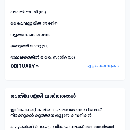
വടവതി മാധവി (85)
കൈലവള്ളപ്പിൽ സക്കീന
വളയങ്ങാടൻ ബാലൻ
തോട്ടത്തി ജാനു (93)
രാമാലയത്തിൽ ഒ.കെ. സുധീർ (56)
OBITUARY »
എല്ലാം കാണുക
ടെക്നോളജി വാർത്തകള്‍
ഇനി പോക്കറ്റ് കാലിയാകും; മൊബൈൽ റീചാർജ്
നിരക്കുകൾ കുത്തനെ കൂട്ടാൻ കമ്പനികൾ
കുട്ടികൾക്ക് സോഷ്യൽ മീഡിയ വിലക്ക്?; ജനനത്തീയതി