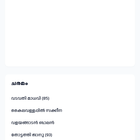
ചരമം
വടവതി മാധവി (85)
കൈലവള്ളപ്പിൽ സക്കീന
വളയങ്ങാടൻ ബാലൻ
തോട്ടത്തി ജാനു (93)