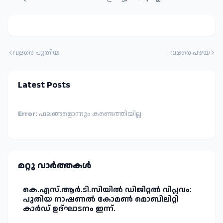
വളരെ പുതിയ
വളരെ പഴയ
Latest Posts
Error:
ഫലങ്ങളൊന്നും കണ്ടെത്തിയില്ല
മറ്റു വാർത്തകള്‍
കെ.എസ്.ആർ.ടി.സിയിൽ ഡിജിറ്റൽ വിപ്ലവം:
പുതിയ നാഷണൽ കോമൺ മൊബിലിറ്റി
കാർഡ് ഉദ്ഘാടനം ഇന്ന്.