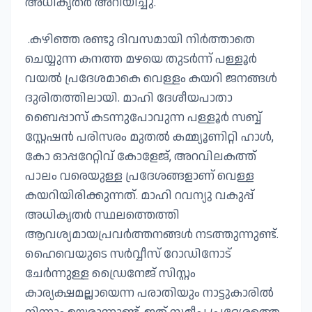
അധികൃതർ അറിയിച്ചു.
.കഴിഞ്ഞ രണ്ടു ദിവസമായി നിർത്താതെ
ചെയ്യുന്ന കനത്ത മഴയെ തുടർന്ന് പള്ളൂർ
വയൽ പ്രദേശമാകെ വെള്ളം കയറി ജനങ്ങൾ
ദുരിതത്തിലായി. മാഹി ദേശീയപാതാ
ബൈപ്പാസ് കടന്നുപോവുന്ന പള്ളൂർ സബ്ബ്
സ്റ്റേഷൻ പരിസരം മുതൽ കമ്മ്യൂണിറ്റി ഹാൾ,
കോ ഓപ്പറേറ്റിവ് കോളേജ്, അറവിലകത്ത്
പാലം വരെയുള്ള പ്രദേശങ്ങളാണ് വെള്ള
കയറിയിരിക്കുന്നത്. മാഹി റവന്യു വകുപ്പ്
അധികൃതർ സ്ഥലത്തെത്തി
ആവശ്യമായപ്രവർത്തനങ്ങൾ നടത്തുന്നുണ്ട്.
ഹൈവെയുടെ സർവ്വീസ് റോഡിനോട്
ചേർന്നുള്ള ഡ്രൈനേജ് സിസ്റ്റം
കാര്യക്ഷമല്ലായെന്ന പരാതിയും നാട്ടുകാരിൽ