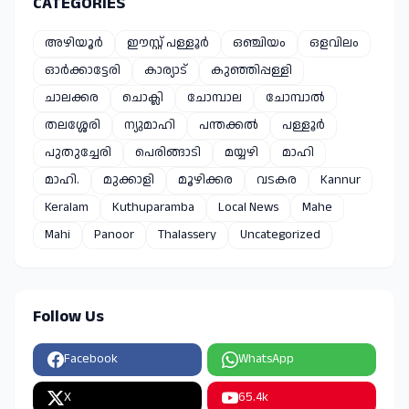
CATEGORIES
അഴിയൂർ
ഈസ്റ്റ്‌ പള്ളൂർ
ഒഞ്ചിയം
ഒളവിലം
ഓർക്കാട്ടേരി
കാര്യാട്
കുഞ്ഞിപ്പള്ളി
ചാലക്കര
ചൊക്ലി
ചോമ്പാല
ചോമ്പാൽ
തലശ്ശേരി
ന്യുമാഹി
പന്തക്കൽ
പള്ളൂർ
പുതുച്ചേരി
പെരിങ്ങാടി
മയ്യഴി
മാഹി
മാഹി.
മുക്കാളി
മൂഴിക്കര
വടകര
Kannur
Keralam
Kuthuparamba
Local News
Mahe
Mahi
Panoor
Thalassery
Uncategorized
Follow Us
Facebook
WhatsApp
X
65.4k