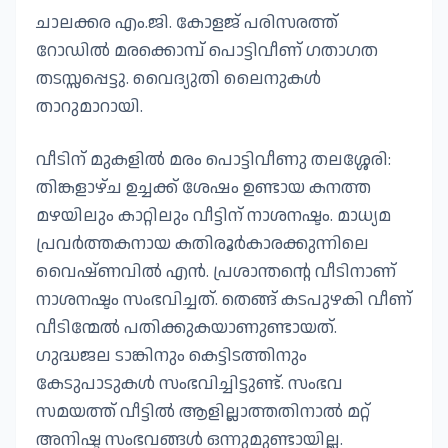
ചാലക്കര എം.ജി. കോളജ് പരിസരത്ത്
റോഡിൽ മരക്കൊമ്പ് പൊട്ടിവീണ് ഗതാഗത
തടസ്സപ്പെട്ടു. വൈദ്യുതി ലൈനുകൾ
താറുമാറായി.
വീടിന് മുകളിൽ മരം പൊട്ടിവീണു തലശ്ശേരി:
തിങ്കളാഴ്ച ഉച്ചക്ക് ശേഷം ഉണ്ടായ കനത്ത
മഴയിലും കാറ്റിലും വീട്ടിന് നാശനഷ്ട‌ം. മാധ്യമ
പ്രവർത്തകനായ കതിരൂർകാരക്കുന്നിലെ
വൈഷ്ണവിൽ എൻ. പ്രശാന്തന്റെ വീടിനാണ്
നാശനഷ്ടം സംഭവിച്ചത്. തെങ്ങ് കടപുഴകി വീണ്
വീടിന്മേൽ പതിക്കുകയാണുണ്ടായത്.
ഗുദ്ധജല ടാങ്കിനും കെട്ടിടത്തിനും
കേടുപാടുകൾ സംഭവിച്ചിട്ടുണ്ട്. സംഭവ
സമയത്ത് വീട്ടിൽ ആളില്ലാത്തതിനാൽ മറ്റ്
അനിഷ്ട സംഭവങ്ങൾ ഒന്നുമുണ്ടായില്ല.