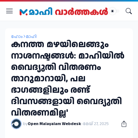
ഹോം
മാഹി
കനത്ത മഴയിലെങ്ങും
നാശനഷ്ടങ്ങൾ: മാഹിയിൽ
വൈദ്യുതി വിതരണം
താറുമാറായി, പല
ഭാഗങ്ങളിലും രണ്ട്
ദിവസങ്ങളായി വൈദ്യുതി
വിതരണമില്ല'
by
Open Malayalam Webdesk
-
മേയ് 27, 2025