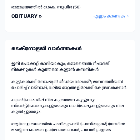
രാമാലയത്തിൽ ഒ.കെ. സുധീർ (56)
OBITUARY »
എല്ലാം കാണുക
ടെക്നോളജി വാർത്തകള്‍
ഇനി പോക്കറ്റ് കാലിയാകും; മൊബൈൽ റീചാർജ്
നിരക്കുകൾ കുത്തനെ കൂട്ടാൻ കമ്പനികൾ
കുട്ടികൾക്ക് സോഷ്യൽ മീഡിയ വിലക്ക്?; ജനനത്തീയതി
ചോദിച്ച് വാട്‌സാപ്പ്, വലിയ മാറ്റങ്ങളിലേക്ക് കേന്ദ്രസർക്കാർ.
ക്വാൽകോം ചിപ്പ് വില കുത്തനെ കൂട്ടുന്നു:
സ്മാർട്ട്ഫോണുകളുടെയും ലാപ്ടോപ്പുകളുടെയും വില
കുതിച്ചുയരും.
ആഗോള തലത്തിൽ പണിമുടക്കി ഫേസ്ബുക്ക്; ലോഗിന്‍
ചെയ്യാനാകാതെ ഉപഭോക്താക്കള്‍, പരാതി പ്രളയം