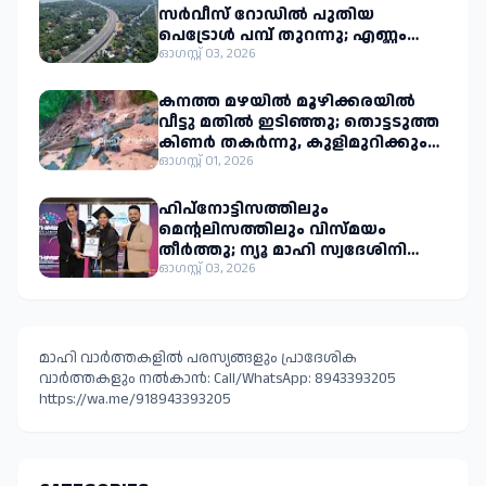
സർവീസ് റോഡിൽ പുതിയ
പെട്രോൾ പമ്പ് തുറന്നു; എണ്ണം
ഒമ്പതായി
ഓഗസ്റ്റ് 03, 2026
കനത്ത മഴയിൽ മൂഴിക്കരയിൽ
വീട്ടു മതിൽ ഇടിഞ്ഞു; തൊട്ടടുത്ത
കിണർ തകർന്നു, കുളിമുറിക്കും
നാശനഷ്ടം
ഓഗസ്റ്റ് 01, 2026
ഹിപ്നോട്ടിസത്തിലും
മെന്റലിസത്തിലും വിസ്മയം
തീർത്തു; ന്യൂ മാഹി സ്വദേശിനി
സുരഭിരാജിന് ഇരട്ട ലോക
ഓഗസ്റ്റ് 03, 2026
റെക്കോർഡ്
മാഹി വാർത്തകളിൽ പരസ്യങ്ങളും പ്രാദേശിക
വാർത്തകളും നൽകാൻ: Call/WhatsApp: 8943393205
https://wa.me/918943393205