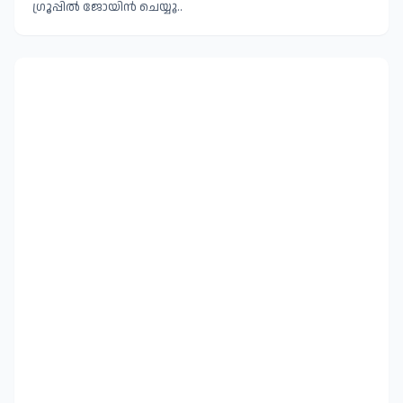
ഗ്രൂപ്പിൽ ജോയിൻ ചെയ്യൂ..