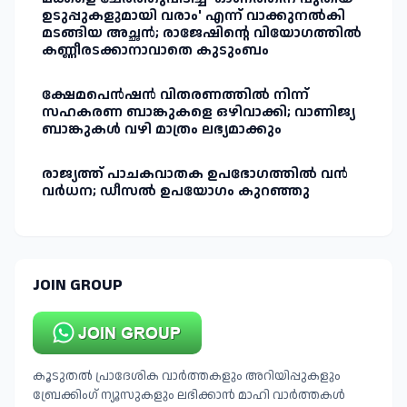
ഉടുപ്പുകളുമായി വരാം' എന്ന് വാക്കുനൽകി
മടങ്ങിയ അച്ഛൻ; രാജേഷിന്റെ വിയോഗത്തിൽ
കണ്ണീരടക്കാനാവാതെ കുടുംബം
ക്ഷേമപെൻഷൻ വിതരണത്തിൽ നിന്ന്
സഹകരണ ബാങ്കുകളെ ഒഴിവാക്കി; വാണിജ്യ
ബാങ്കുകൾ വഴി മാത്രം ലഭ്യമാക്കും
രാജ്യത്ത് പാചകവാതക ഉപഭോഗത്തിൽ വൻ
വർധന; ഡീസൽ ഉപയോഗം കുറഞ്ഞു
JOIN GROUP
കൂടുതൽ പ്രാദേശിക വാർത്തകളും അറിയിപ്പുകളും
ബ്രേക്കിംഗ് ന്യൂസുകളും ലഭിക്കാൻ മാഹി വാർത്തകൾ