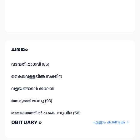
ചരമം
വടവതി മാധവി (85)
കൈലവള്ളപ്പിൽ സക്കീന
വളയങ്ങാടൻ ബാലൻ
തോട്ടത്തി ജാനു (93)
രാമാലയത്തിൽ ഒ.കെ. സുധീർ (56)
OBITUARY »
എല്ലാം കാണുക