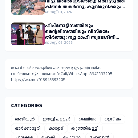
വീട്ടു മതിൽ ഇടിഞ്ഞു; തൊട്ടടുത്ത
കിണർ തകർന്നു, കുളിമുറിക്കും
നാശനഷ്ടം
ഓഗസ്റ്റ് 01, 2026
ഹിപ്നോട്ടിസത്തിലും
മെന്റലിസത്തിലും വിസ്മയം
തീർത്തു; ന്യൂ മാഹി സ്വദേശിനി
സുരഭിരാജിന് ഇരട്ട ലോക
ഓഗസ്റ്റ് 03, 2026
റെക്കോർഡ്
മാഹി വാർത്തകളിൽ പരസ്യങ്ങളും പ്രാദേശിക
വാർത്തകളും നൽകാൻ: Call/WhatsApp: 8943393205
https://wa.me/918943393205
CATEGORIES
അഴിയൂർ
ഈസ്റ്റ്‌ പള്ളൂർ
ഒഞ്ചിയം
ഒളവിലം
ഓർക്കാട്ടേരി
കാര്യാട്
കുഞ്ഞിപ്പള്ളി
ചാലക്കര
ചൊക്ലി
ചോമ്പാല
ചോമ്പാൽ