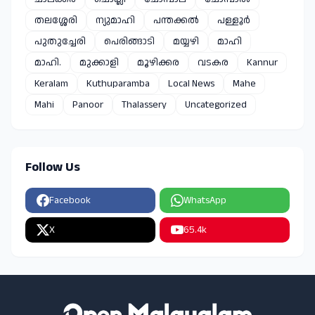
തലശ്ശേരി
ന്യുമാഹി
പന്തക്കൽ
പള്ളൂർ
പുതുച്ചേരി
പെരിങ്ങാടി
മയ്യഴി
മാഹി
മാഹി.
മുക്കാളി
മൂഴിക്കര
വടകര
Kannur
Keralam
Kuthuparamba
Local News
Mahe
Mahi
Panoor
Thalassery
Uncategorized
Follow Us
Facebook
WhatsApp
X
65.4k