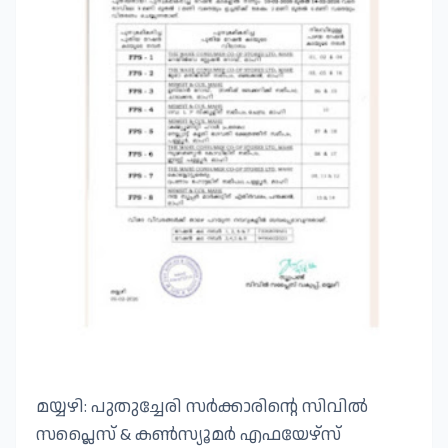
മയ്യഴി: പുതുച്ചേരി സർക്കാരിന്റെ സിവിൽ
സപ്ലൈസ് & കൺസ്യൂമർ എഫയേഴ്സ്