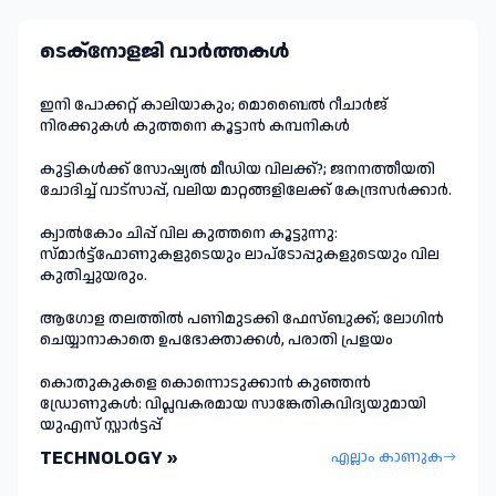
ടെക്നോളജി വാർത്തകള്‍
ഇനി പോക്കറ്റ് കാലിയാകും; മൊബൈൽ റീചാർജ്
നിരക്കുകൾ കുത്തനെ കൂട്ടാൻ കമ്പനികൾ
കുട്ടികൾക്ക് സോഷ്യൽ മീഡിയ വിലക്ക്?; ജനനത്തീയതി
ചോദിച്ച് വാട്‌സാപ്പ്, വലിയ മാറ്റങ്ങളിലേക്ക് കേന്ദ്രസർക്കാർ.
ക്വാൽകോം ചിപ്പ് വില കുത്തനെ കൂട്ടുന്നു:
സ്മാർട്ട്ഫോണുകളുടെയും ലാപ്ടോപ്പുകളുടെയും വില
കുതിച്ചുയരും.
ആഗോള തലത്തിൽ പണിമുടക്കി ഫേസ്ബുക്ക്; ലോഗിന്‍
ചെയ്യാനാകാതെ ഉപഭോക്താക്കള്‍, പരാതി പ്രളയം
കൊതുകുകളെ കൊന്നൊടുക്കാൻ കുഞ്ഞൻ
ഡ്രോണുകൾ: വിപ്ലവകരമായ സാങ്കേതികവിദ്യയുമായി
യുഎസ് സ്റ്റാർട്ടപ്പ്
TECHNOLOGY »
എല്ലാം കാണുക