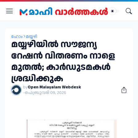
ഹോം
മയ്യഴി
മയ്യഴിയിൽ സൗജന്യ
റേഷൻ വിതരണം നാളെ
മുതൽ; കാർഡുടമകൾ
ശ്രദ്ധിക്കുക
by
Open Malayalam Webdesk
-
ഫെബ്രുവരി 09, 2026